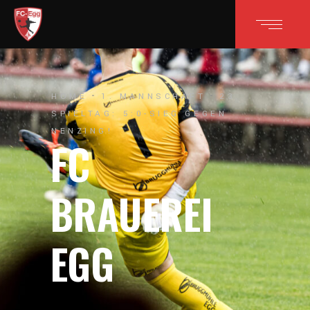
HOME
1. MANNSCHAFT
23.
SPIELTAG: 5:0-SIEG GEGEN
NENZING!
FC
BRAUEREI
EGG