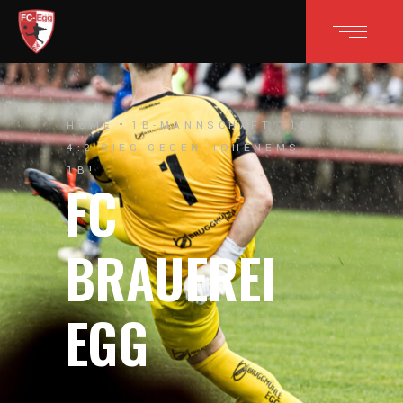
HOME
1B-MANNSCHAFT
1B:
4:2-SIEG GEGEN HOHENEMS
1B!
FC
BRAUEREI
EGG