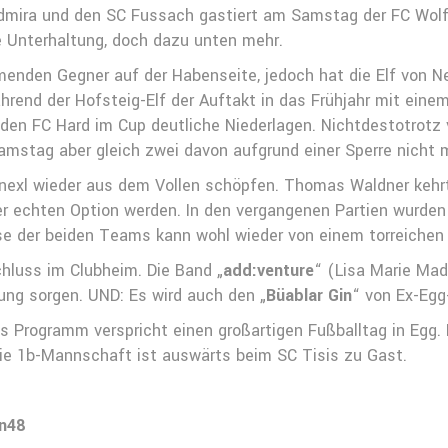
Admira und den SC Fussach gastiert am Samstag der FC Wolf
e Unterhaltung, doch dazu unten mehr.
enden Gegner auf der Habenseite, jedoch hat die Elf von N
rend der Hofsteig-Elf der Auftakt in das Frühjahr mit einem
en FC Hard im Cup deutliche Niederlagen. Nichtdestotrotz ve
mstag aber gleich zwei davon aufgrund einer Sperre nicht mi
rnexl wieder aus dem Vollen schöpfen. Thomas Waldner kehr
er echten Option werden. In den vergangenen Partien wurden
se der beiden Teams kann wohl wieder von einem torreichen
hluss im Clubheim. Die Band „
add:venture
“ (Lisa Marie Mad
ung sorgen. UND: Es wird auch den „
Büablar Gin
“ von Ex-Egg
 Programm verspricht einen großartigen Fußballtag in Egg. P
ie 1b-Mannschaft ist auswärts beim SC Tisis zu Gast.
n48