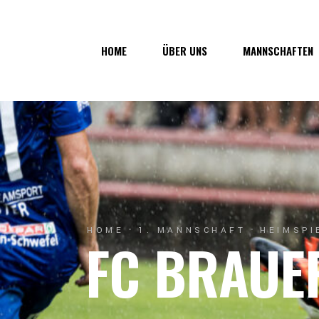
Über uns
1. Mannsc
HOME
ÜBER UNS
MANNSCHAFTEN
Vorstand
1b-Manns
Geschichte
Nachwuch
Junkerau
Über uns
1. Mannschaf
Vorstand
1b-Mannscha
Geschichte
Nachwuchs
Junkerau
HOME
1. MANNSCHAFT
HEIMSPI
FC BRAUE