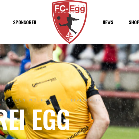
haft
SPONSOREN
NEWS
SHO
chaft
s
t
ft
EL GEGEN WOLFURT MIT LIVEMUSIK!
REI EGG