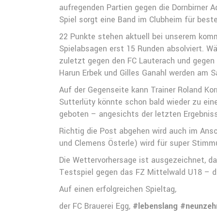
aufregenden Partien gegen die Dornbirner 
Spiel sorgt eine Band im Clubheim für best
22 Punkte stehen aktuell bei unserem komm
Spielabsagen erst 15 Runden absolviert. Wäh
zuletzt gegen den FC Lauterach und gegen d
Harun Erbek und Gilles Ganahl werden am Sa
Auf der Gegenseite kann Trainer Roland Ko
Sutterlüty könnte schon bald wieder zu ein
geboten – angesichts der letzten Ergebnis
Richtig die Post abgehen wird auch im Ansc
und Clemens Österle) wird für super Stimm
Die Wettervorhersage ist ausgezeichnet, das
Testspiel gegen das FZ Mittelwald U18 – d
Auf einen erfolgreichen Spieltag,
der FC Brauerei Egg,
#lebenslang #neunzeh