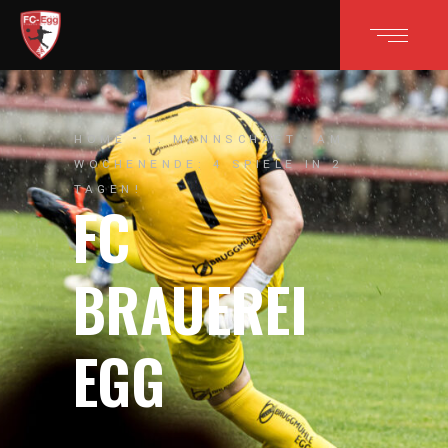
HOME
1. MANNSCHAFT
AM
WOCHENENDE: 4 SPIELE IN 2
TAGEN!
FC
BRAUEREI
EGG