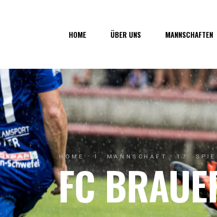
Über uns
1. Mannsc
HOME
ÜBER UNS
MANNSCHAFTEN
Vorstand
1b-Manns
Geschichte
Nachwuch
Junkerau
Über uns
1. Mannschaf
Vorstand
1b-Mannscha
Geschichte
Nachwuchs
Junkerau
HOME
1. MANNSCHAFT
17. SPI
FC BRAUE