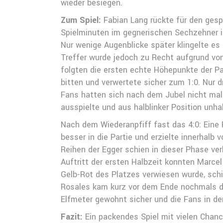
wieder besiegen.
Zum Spiel:
Fabian Lang rückte für den gespe
Spielminuten im gegnerischen Sechzehner i
Nur wenige Augenblicke später klingelte es
Treffer wurde jedoch zu Recht aufgrund vo
folgten die ersten echte Höhepunkte der Par
bitten und verwertete sicher zum 1:0. Nur 
Fans hatten sich nach dem Jubel nicht mal 
ausspielte und aus halblinker Position unhal
Nach dem Wiederanpfiff fast das 4:0: Eine 
besser in die Partie und erzielte innerhalb 
Reihen der Egger schien in dieser Phase ve
Auftritt der ersten Halbzeit konnten Marc
Gelb-Rot des Platzes verwiesen wurde, schi
Rosales kam kurz vor dem Ende nochmals die
Elfmeter gewohnt sicher und die Fans in de
Fazit:
Ein packendes Spiel mit vielen Chanc