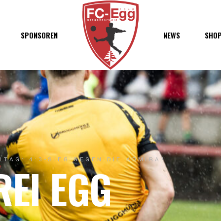
haft
SPONSOREN
NEWS
SHO
chaft
s
t
ft
ELTAG: 4:3-SIEG GEGEN DIE ADMIRA!
REI EGG