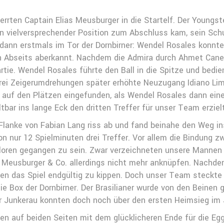
rrten Captain Elias Meusburger in die Startelf. Der Youngst
n vielversprechender Position zum Abschluss kam, sein Schu
 dann erstmals im Tor der Dornbirner: Wendel Rosales konnte
n Abseits aberkannt. Nachdem die Admira durch Ahmet Caner
tie. Wendel Rosales führte den Ball in die Spitze und bedien
drei Zeigerumdrehungen später erhöhte Neuzugang Idiano Lim
auf den Plätzen eingefunden, als Wendel Rosales dann einem
tbar ins lange Eck den dritten Treffer für unser Team erziel
Flanke von Fabian Lang riss ab und fand beinahe den Weg in
von nur 12 Spielminuten drei Treffer. Vor allem die Bindung 
rloren gegangen zu sein. Zwar verzeichneten unsere Mannen 
el Meusburger & Co. allerdings nicht mehr anknüpfen. Nachd
en das Spiel endgültig zu kippen. Doch unser Team steckte
 Box der Dornbirner. Der Brasilianer wurde von den Beinen g
r Junkerau konnten doch noch über den ersten Heimsieg im 
en auf beiden Seiten mit dem glücklicheren Ende für die Egg