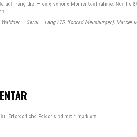
lle auf Rang drei – eine schöne Momentaufnahme. Nun heißt 
en.
c, Waldner – Gerdi – Lang (75. Konrad Meusburger), Marcel Me
MENTAR
ht.
Erforderliche Felder sind mit
*
markiert