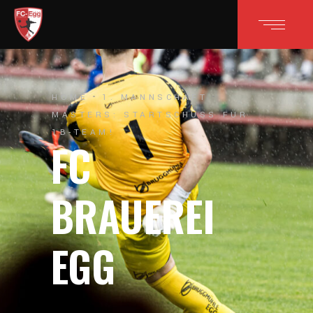
HOME
1. MANNSCHAFT
MASTERS: STARTSCHUSS FÜR
1B-TEAM!
FC
BRAUEREI
EGG