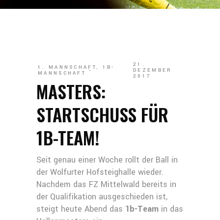
21.
1. MANNSCHAFT
,
1B-
DEZEMBER
MANNSCHAFT
2017
MASTERS:
STARTSCHUSS FÜR
1B-TEAM!
Seit genau einer Woche rollt der Ball in
der Wolfurter Hofsteighalle wieder.
Nachdem das FZ Mittelwald bereits in
der Qualifikation ausgeschieden ist,
steigt heute Abend das
1b-Team
in das