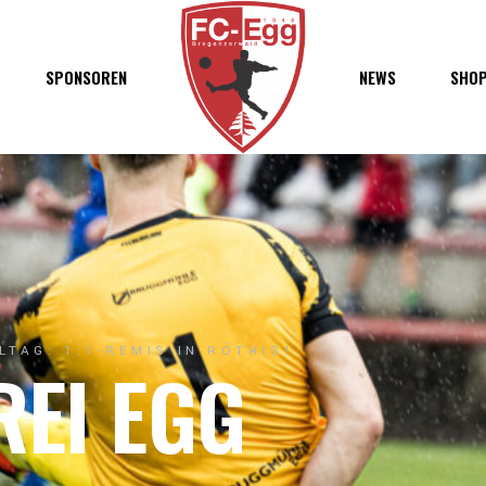
haft
SPONSOREN
NEWS
SHO
chaft
s
t
ft
ELTAG: 1:1-REMIS IN RÖTHIS!
REI EGG