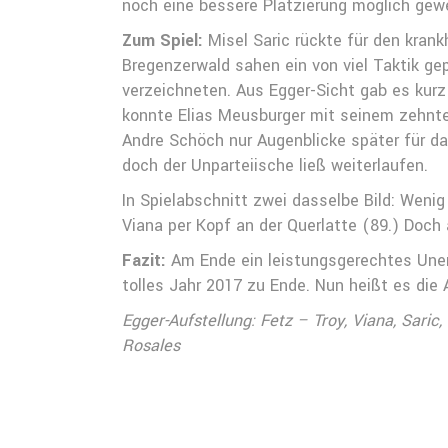
noch eine bessere Platzierung möglich gew
Zum Spiel:
Misel Saric rückte für den kran
Bregenzerwald sahen ein von viel Taktik ge
verzeichneten. Aus Egger-Sicht gab es kurz
konnte Elias Meusburger mit seinem zehnten 
Andre Schöch nur Augenblicke später für d
doch der Unparteiische ließ weiterlaufen.
In Spielabschnitt zwei dasselbe Bild: Wenig 
Viana per Kopf an der Querlatte (89.) Doch
Fazit:
Am Ende ein leistungsgerechtes Unen
tolles Jahr 2017 zu Ende. Nun heißt es die
Egger-Aufstellung: Fetz – Troy, Viana, Sari
Rosales