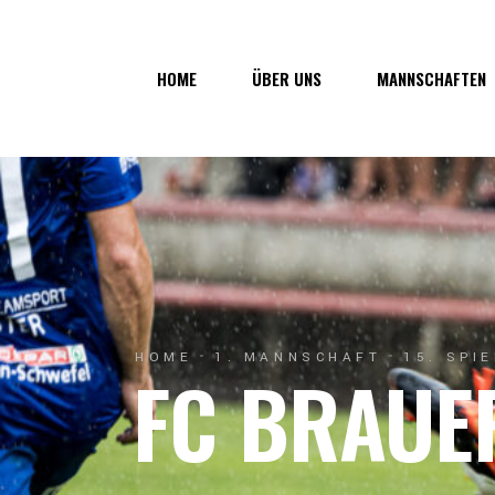
Über uns
1. Mannsc
HOME
ÜBER UNS
MANNSCHAFTEN
Vorstand
1b-Manns
Geschichte
Nachwuch
Junkerau
Über uns
1. Mannschaf
Vorstand
1b-Mannscha
Geschichte
Nachwuchs
Junkerau
HOME
1. MANNSCHAFT
15. SPI
FC BRAUE