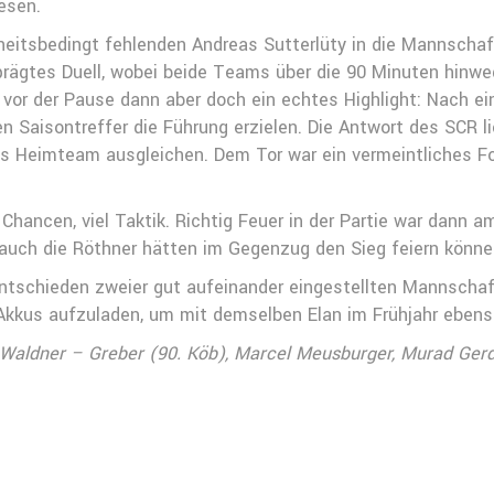
esen.
kheitsbedingt fehlenden Andreas Sutterlüty in die Mannschaf
prägtes Duell, wobei beide Teams über die 90 Minuten hinweg
 vor der Pause dann aber doch ein echtes Highlight: Nach e
Saisontreffer die Führung erzielen. Die Antwort des SCR lie
as Heimteam ausgleichen. Dem Tor war ein vermeintliches Fo
Chancen, viel Taktik. Richtig Feuer in der Partie war dann a
 auch die Röthner hätten im Gegenzug den Sieg feiern könn
tschieden zweier gut aufeinander eingestellten Mannschaft
 Akkus aufzuladen, um mit demselben Elan im Frühjahr ebens
c, Waldner – Greber (90. Köb), Marcel Meusburger, Murad Gerd