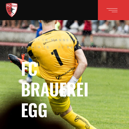
HOME
1B-MANNSCHAFT
SCR
ALTACH 1B – FC BRAUEREI EGG
1B
FC
BRAUEREI
EGG