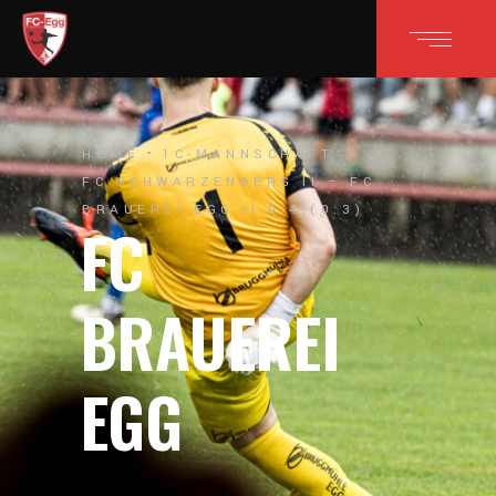
HOME
1C-MANNSCHAFT
FC SCHWARZENBERG II – FC
BRAUEREI EGG II 0:4 (0:3)
FC
BRAUEREI
EGG