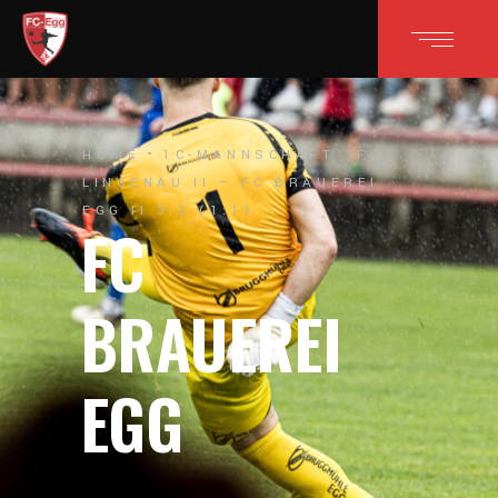
HOME
1C-MANNSCHAFT
FC
LINGENAU II – FC BRAUEREI
EGG II 3:2 (1:1)
FC
BRAUEREI
EGG