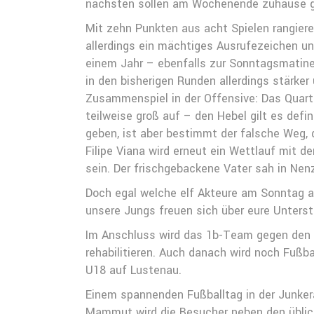
nächsten sollen am Wochenende zuhause g
Mit zehn Punkten aus acht Spielen rangiere
allerdings ein mächtiges Ausrufezeichen un
einem Jahr – ebenfalls zur Sonntagsmatine
in den bisherigen Runden allerdings stärk
Zusammenspiel in der Offensive: Das Quart
teilweise groß auf – den Hebel gilt es defi
geben, ist aber bestimmt der falsche Weg, 
Filipe Viana wird erneut ein Wettlauf mit d
sein. Der frischgebackene Vater sah in Nen
Doch egal welche elf Akteure am Sonntag a
unsere Jungs freuen sich über eure Unters
Im Anschluss wird das 1b-Team gegen den S
rehabilitieren. Auch danach wird noch Fußb
U18 auf Lustenau.
Einem spannenden Fußballtag in der Junker
Mammut wird die Besucher neben den übli