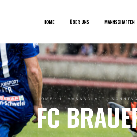
Über uns
1. Mannsc
HOME
ÜBER UNS
MANNSCHAFTEN
Vorstand
1b-Manns
Geschichte
Nachwuch
Junkerau
Über uns
1. Mannschaf
Vorstand
1b-Mannscha
Geschichte
Nachwuchs
Junkerau
HOME
1. MANNSCHAFT
SONNTAG
FC BRAUE