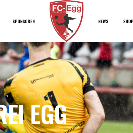
haft
SPONSOREN
NEWS
SHO
chaft
s
t
ft
 IN DER JUNKERAU: FUSSBALL PUR!
REI EGG