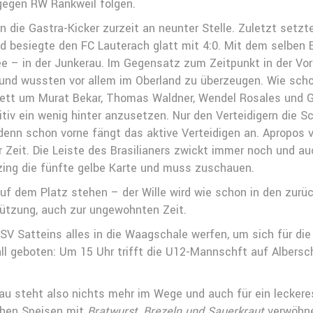
egen RW Rankweil folgen.
n die Gastra-Kicker zurzeit an neunter Stelle. Zuletzt setz
d besiegte den FC Lauterach glatt mit 4:0. Mit dem selben E
e – in der Junkerau. Im Gegensatz zum Zeitpunkt in der Vor
er und wussten vor allem im Oberland zu überzeugen. Wie sc
ett um Murat Bekar, Thomas Waldner, Wendel Rosales und Go
nitiv ein wenig hinter anzusetzen. Nur den Verteidigern die S
denn schon vorne fängt das aktive Verteidigen an. Apropos 
er Zeit. Die Leiste des Brasilianers zwickt immer noch und au
zing die fünfte gelbe Karte und muss zuschauen.
uf dem Platz stehen – der Wille wird wie schon in den zur
tützung, auch zur ungewohnten Zeit.
V Satteins alles in die Waagschale werfen, um sich für die
all geboten: Um 15 Uhr trifft die U12-Mannschft auf Albersc
au steht also nichts mehr im Wege und auch für ein leckere
chen Speisen mit
Bratwurst, Brezeln und Sauerkraut
verwöhn