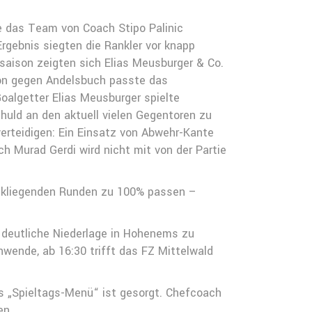
te das Team von Coach Stipo Palinic
rgebnis siegten die Rankler vor knapp
saison zeigten sich Elias Meusburger & Co.
hon gegen Andelsbuch passte das
algetter Elias Meusburger spielte
chuld an den aktuell vielen Gegentoren zu
verteidigen: Ein Einsatz von Abwehr-Kante
ch Murad Gerdi wird nicht mit von der Partie
ückliegenden Runden zu 100% passen –
 deutliche Niederlage in Hohenems zu
hwende, ab 16:30 trifft das FZ Mittelwald
s „Spieltags-Menü“ ist gesorgt. Chefcoach
en.