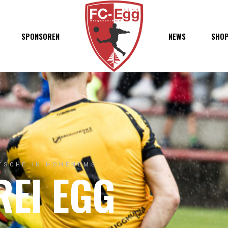
haft
SPONSOREN
NEWS
SHO
chaft
s
t
ft
ATSCHE IN HOHENEMS!
REI EGG