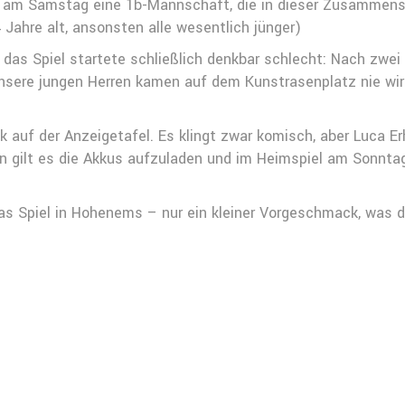
lte am Samstag eine 1b-Mannschaft, die in dieser Zusammens
 Jahre alt, ansonsten alle wesentlich jünger)
 das Spiel startete schließlich denkbar schlecht: Nach zwei
nsere jungen Herren kamen auf dem Kunstrasenplatz nie wi
auf der Anzeigetafel. Es klingt zwar komisch, aber Luca Erh
un gilt es die Akkus aufzuladen und im Heimspiel am Sonnta
s Spiel in Hohenems – nur ein kleiner Vorgeschmack, was d