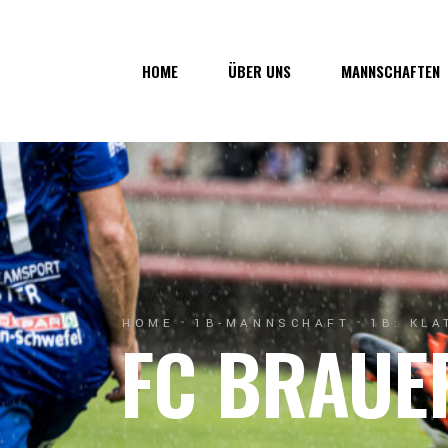
Über uns
1. Mannsc
HOME
ÜBER UNS
MANNSCHAFTEN
Vorstand
1b-Manns
Geschichte
Nachwuch
Junkerau
Über uns
1. Mannschaf
Vorstand
1b-Mannscha
Geschichte
Nachwuchs
Junkerau
HOME
1B-MANNSCHAFT
1B: KL
FC BRAUE