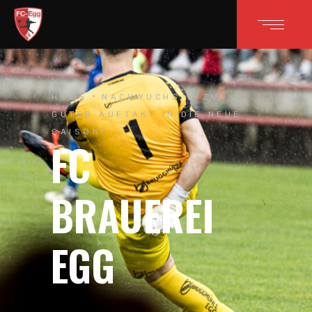
HOME
NACHWUCHS
FZM:
GUTER AUFTAKT IN DIE NEUE
SAISON!
FC
BRAUEREI
EGG