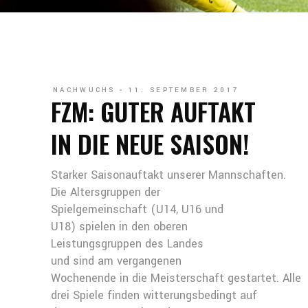
NACHWUCHS
11. SEPTEMBER 2017
FZM: GUTER AUFTAKT
IN DIE NEUE SAISON!
Starker Saisonauftakt unserer Mannschaften.
Die Altersgruppen der
Spielgemeinschaft (U14, U16 und
U18) spielen in den oberen
Leistungsgruppen des Landes
und sind am vergangenen
Wochenende in die Meisterschaft gestartet. Alle
drei Spiele finden witterungsbedingt auf