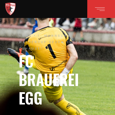
HOME
1. MANNSCHAFT
WÄLDERCUP GEGEN SULZBERG
ZUHAUSE!
FC
BRAUEREI
EGG