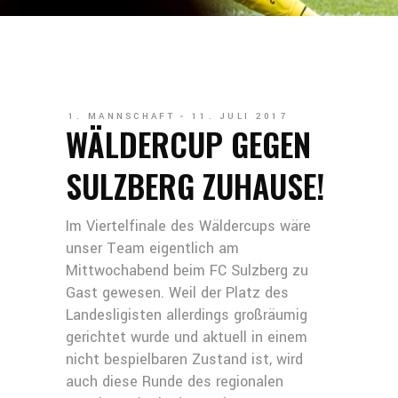
1. MANNSCHAFT
11. JULI 2017
WÄLDERCUP GEGEN
SULZBERG ZUHAUSE!
Im Viertelfinale des Wäldercups wäre
unser Team eigentlich am
Mittwochabend beim FC Sulzberg zu
Gast gewesen. Weil der Platz des
Landesligisten allerdings großräumig
gerichtet wurde und aktuell in einem
nicht bespielbaren Zustand ist, wird
auch diese Runde des regionalen