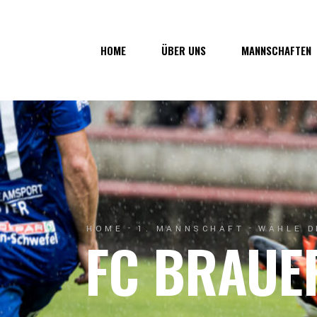
Über uns
1. Mannsc
HOME
ÜBER UNS
MANNSCHAFTEN
Vorstand
1b-Manns
Geschichte
Nachwuch
Junkerau
Über uns
1. Mannschaf
Vorstand
1b-Mannscha
Geschichte
Nachwuchs
Junkerau
HOME
1. MANNSCHAFT
WÄHLE D
FC BRAUE