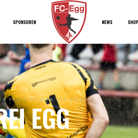
haft
SPONSOREN
NEWS
SHO
chaft
s
t
ft
EN EGGER-SPIELER DER SAISON!
REI EGG