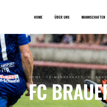
Über uns
1. Mannsc
HOME
ÜBER UNS
MANNSCHAFTEN
Vorstand
1b-Manns
Geschichte
Nachwuch
Junkerau
Über uns
1. Mannschaf
Vorstand
1b-Mannscha
Geschichte
Nachwuchs
Junkerau
HOME
1B-MANNSCHAFT
FC BRAU
FC BRAUE