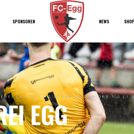
haft
SPONSOREN
NEWS
SHO
chaft
s
t
ft
EREI EGG 1B – FC DORNBIRN JUNIORS 1:0 (1:
REI EGG