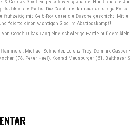
z & Co. das Spiel ein jedoch wenig aus der Hand und die Jun
Hektik in die Partie: Die Dornbirner kritisierten einige Ents
e frühzeitig mit Gelb-Rot unter die Dusche geschickt. Mit e
 und feierte einen wichtigen Sieg im Abstiegskampf!
n Coach Lukas Lang eine schwierige Partie auf dem kleinen
Hammerer, Michael Schneider, Lorenz Troy, Dominik Gasser –
scher (78. Peter Heel), Konrad Meusburger (61. Balthasar 
MENTAR