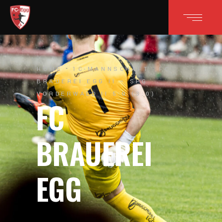
HOME
1C-MANNSCHAFT
FC
BRAUEREI EGG II – SPG
VORDERWALD II 5:0 (3:0)
FC
BRAUEREI
EGG