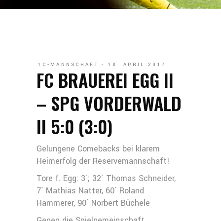
1C-MANNSCHAFT
18. APRIL 2017
FC BRAUEREI EGG II
– SPG VORDERWALD
II 5:0 (3:0)
Gelungene Comebacks bei klarem
Heimerfolg der Reservemannschaft!
Tore f. Egg: 3`; 32` Thomas Schneider,
7` Mathias Natter, 60` Roland
Hammerer, 90` Norbert Büchele
Gegen die Spielgemeinschaft