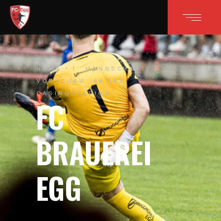
HOME
1. MANNSCHAFT
VORSCHAU: AB INS
CASINOSTADION!
FC
BRAUEREI
EGG