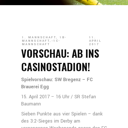
1. MANNSCHAFT
,
1B-
11.
MANNSCHAFT
,
1C-
APRIL
MANNSCHAFT
2017
VORSCHAU: AB INS
CASINOSTADION!
Spielvorschau: SW Bregenz – FC
Brauerei Egg
15. April 2017 – 16 Uhr / SR Stefan
Baumann
Sieben Punkte aus vier Spielen – dank
des 3:2-Sieges im Derby am