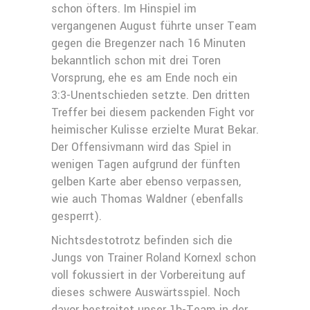
schon öfters. Im Hinspiel im
vergangenen August führte unser Team
gegen die Bregenzer nach 16 Minuten
bekanntlich schon mit drei Toren
Vorsprung, ehe es am Ende noch ein
3:3-Unentschieden setzte. Den dritten
Treffer bei diesem packenden Fight vor
heimischer Kulisse erzielte Murat Bekar.
Der Offensivmann wird das Spiel in
wenigen Tagen aufgrund der fünften
gelben Karte aber ebenso verpassen,
wie auch Thomas Waldner (ebenfalls
gesperrt).
Nichtsdestotrotz befinden sich die
Jungs von Trainer Roland Kornexl schon
voll fokussiert in der Vorbereitung auf
dieses schwere Auswärtsspiel. Noch
davor bestreitet unser 1b-Team in der