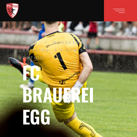
HOME
1. MANNSCHAFT
18.
SPIELTAG: 2:2-REMIS IN
RÖTHIS!
FC
BRAUEREI
EGG