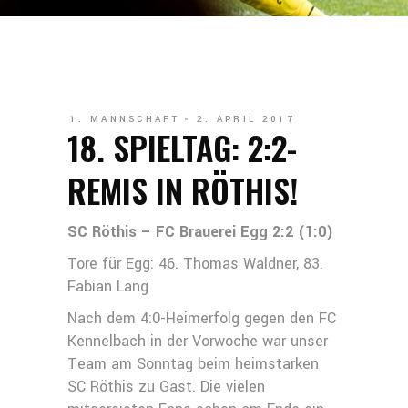
1. MANNSCHAFT
2. APRIL 2017
18. SPIELTAG: 2:2-
REMIS IN RÖTHIS!
SC Röthis – FC Brauerei Egg 2:2 (1:0)
Tore für Egg: 46. Thomas Waldner, 83.
Fabian Lang
Nach dem 4:0-Heimerfolg gegen den FC
Kennelbach in der Vorwoche war unser
Team am Sonntag beim heimstarken
SC Röthis zu Gast. Die vielen