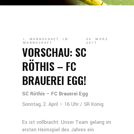
1. MANNSCHAFT
,
1B-
30. MÄRZ
MANNSCHAFT
2017
VORSCHAU: SC
RÖTHIS – FC
BRAUEREI EGG!
SC Röthis – FC Brauerei Egg
Sonntag, 2. April – 16 Uhr / SR König
Es ist vollbracht: Unser Team gelang im
ersten Heimspiel des Jahres ein