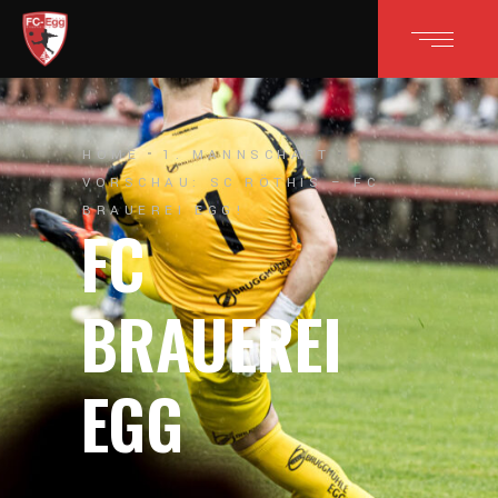
HOME
1. MANNSCHAFT
VORSCHAU: SC RÖTHIS – FC
BRAUEREI EGG!
FC
BRAUEREI
EGG