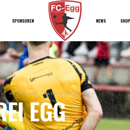
haft
SPONSOREN
NEWS
SHO
chaft
s
t
ft
U: HEIMSPIEL GEGEN KENNELBACH!
REI EGG