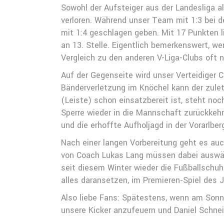
Sowohl der Aufsteiger aus der Landesliga 
verloren. Während unser Team mit 1:3 bei d
mit 1:4 geschlagen geben. Mit 17 Punkten l
an 13. Stelle. Eigentlich bemerkenswert, w
Vergleich zu den anderen V-Liga-Clubs oft n
Auf der Gegenseite wird unser Verteidiger 
Bänderverletzung im Knöchel kann der zulet
(Leiste) schon einsatzbereit ist, steht noc
Sperre wieder in die Mannschaft zurückkeh
und die erhoffte Aufholjagd in der Vorarlber
Nach einer langen Vorbereitung geht es au
von Coach Lukas Lang müssen dabei auswärt
seit diesem Winter wieder die Fußballschuh
alles daransetzen, im Premieren-Spiel des 
Also liebe Fans: Spätestens, wenn am Sonnt
unsere Kicker anzufeuern und Daniel Schnei