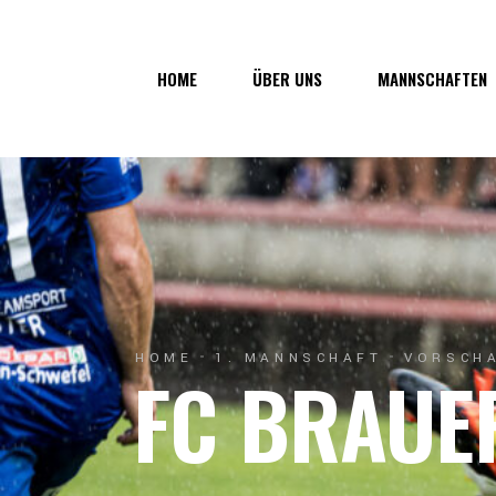
Über uns
1. Mannsc
HOME
ÜBER UNS
MANNSCHAFTEN
Vorstand
1b-Manns
Geschichte
Nachwuch
Junkerau
Über uns
1. Mannschaf
Vorstand
1b-Mannscha
Geschichte
Nachwuchs
Junkerau
HOME
1. MANNSCHAFT
VORSCHA
FC BRAUE