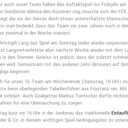
als auch unser Team haben das Auftaktspiel ins Frühjahr a
er Dornbirner Admira den Kürzeren zog, musste sich der FC
iegt die vor der Saison doch etwas unterschätzte Mannschaft
enn man bedenkt, dass das Team vor zwei Jahren noch in der
ur zweimal in der Woche trainiert.
Christoph Lang das Spiel am Sonntag leider wieder verpassen
zt Langzeitverletzte aber nächste Woche wieder mit dem Lau
h in den Sternen. Gewiss ist jedoch, dass der zuletzt schme
ren wird. Gemeinsam mit den anderen zehn Akteuren auf dem 
gliga beginnen.
ch für unser 1b-Team am Wochenende (Samstag, 16 Uhr) mit 
s beim überlegenden Tabellenführer aus Frastanz ran. Mit d
e schnürt. Auch Goalgetter Markus Tantscher dürfte rechtzei
Jahres für eine Überraschung zu sorgen.
ag kurz vor 16 Uhr in der Junkerau das traditionelle
Einlauf
der & Co. in diesem wichtigen Spiel bedingungslos zu unter