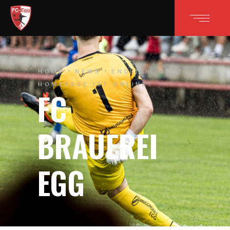
HOME
NEWS
ENDLICH: NEUE
HOMEPAGE IST ONLINE!
FC
BRAUEREI
EGG