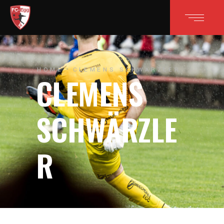
HOME
CLEMENS SCHWÄRZLER
CLEMENS
SCHWÄRZLE
R