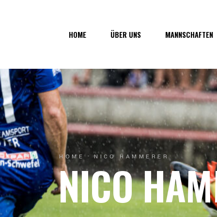
Über uns
1. Mannsc
HOME
ÜBER UNS
MANNSCHAFTEN
Vorstand
1b-Manns
Geschichte
Nachwuch
Junkerau
Über uns
1. Mannschaf
Vorstand
1b-Mannscha
Geschichte
Nachwuchs
Junkerau
HOME
NICO HAMMERER
NICO HA