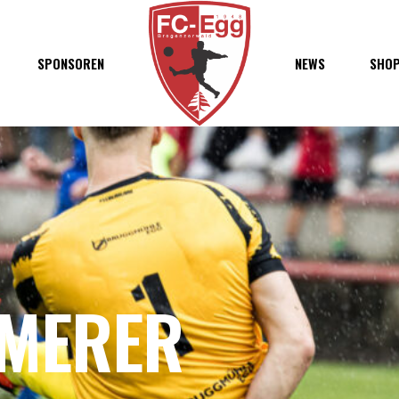
haft
SPONSOREN
NEWS
SHO
chaft
s
t
ft
MMERER