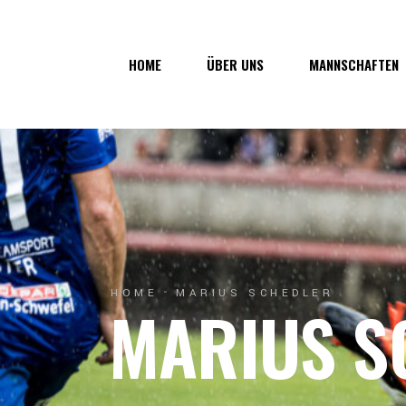
Über uns
1. Mannsc
HOME
ÜBER UNS
MANNSCHAFTEN
Vorstand
1b-Manns
Geschichte
Nachwuch
Junkerau
Über uns
1. Mannschaf
Vorstand
1b-Mannscha
Geschichte
Nachwuchs
Junkerau
HOME
MARIUS SCHEDLER
MARIUS S