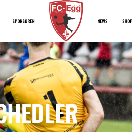
haft
SPONSOREN
NEWS
SHO
chaft
s
t
ft
CHEDLER