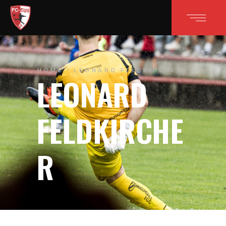
HOME
LEONARD FELDKIRCHER
LEONARD
FELDKIRCHE
R