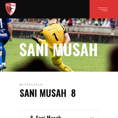
HOME
SANI MUSAH
SANI MUSAH
MITTELFELD
SANI MUSAH
8
8. Sani Musah