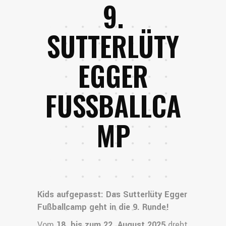
9.
SUTTERLÜTY
EGGER
FUSSBALLCAM
P
Kids aufgepasst: Das Sutterlüty Egger
Fußballcamp geht in die 9. Runde!
Vom
18. bis zum 22. August 2025
dreht