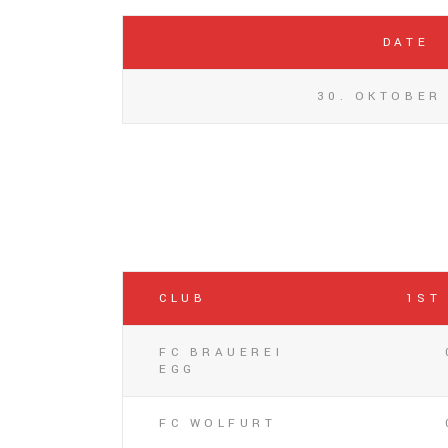
DATE
30. OKTOBER
CLUB
1ST
FC BRAUEREI
EGG
FC WOLFURT