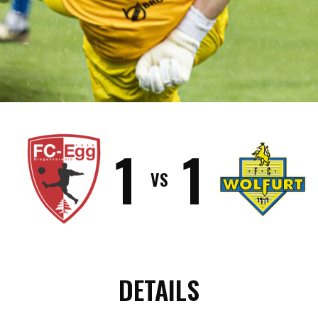
1
1
VS
DETAILS