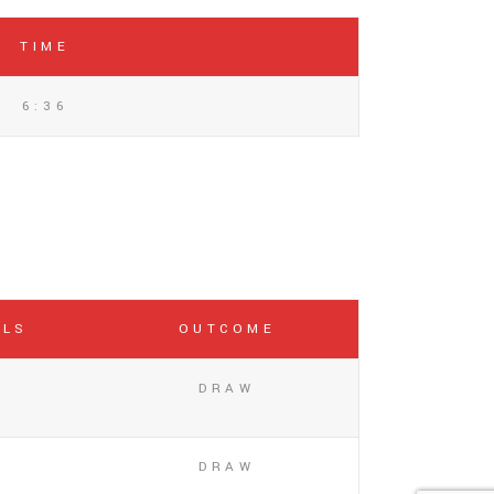
TIME
6:36
ALS
OUTCOME
1
DRAW
1
DRAW