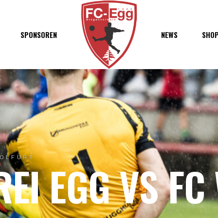
haft
SPONSOREN
NEWS
SHO
chaft
s
t
ft
WOLFURT
REI EGG VS FC