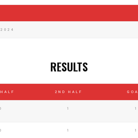
 2024
RESULTS
 HALF
2ND HALF
GO
0
1
0
1