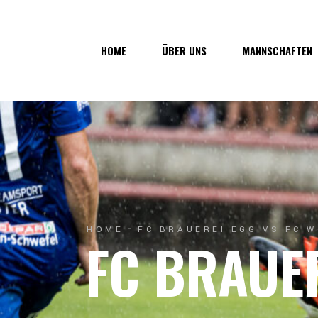
Über uns
1. Mannsc
HOME
ÜBER UNS
MANNSCHAFTEN
Vorstand
1b-Manns
Geschichte
Nachwuch
Junkerau
Über uns
1. Mannschaf
Vorstand
1b-Mannscha
Geschichte
Nachwuchs
Junkerau
HOME
FC BRAUEREI EGG VS FC 
FC BRAUE