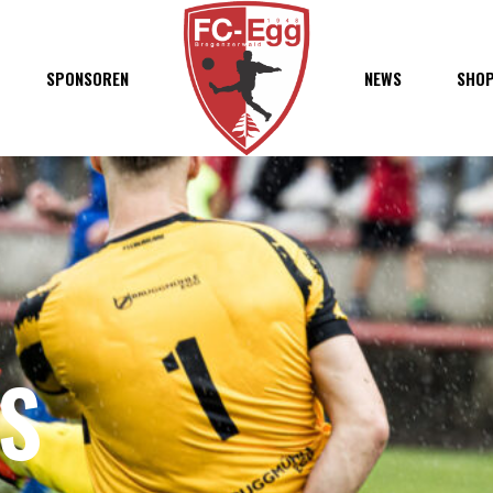
SPONSOREN
NEWS
SHO
t
ft
S