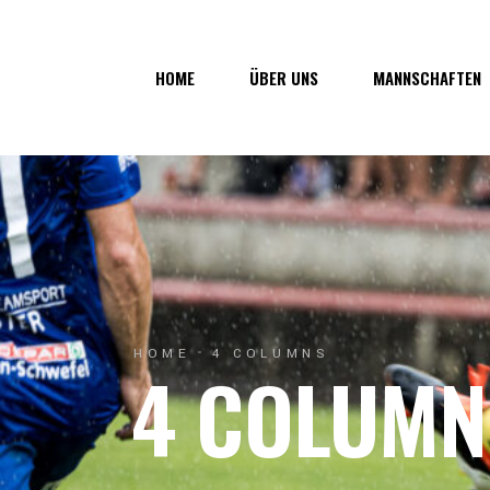
HOME
ÜBER UNS
MANNSCHAFTEN
Über uns
1. Mannschaf
Vorstand
1b-Mannscha
Geschichte
Nachwuchs
Junkerau
HOME
4 COLUMNS
4 COLUMN