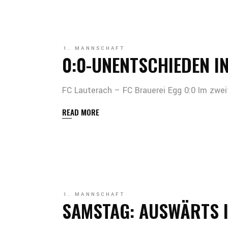
1. MANNSCHAFT
0:0-UNENTSCHIEDEN I
FC Lauterach – FC Brauerei Egg 0:0 Im zwei
READ MORE
1. MANNSCHAFT
SAMSTAG: AUSWÄRTS 