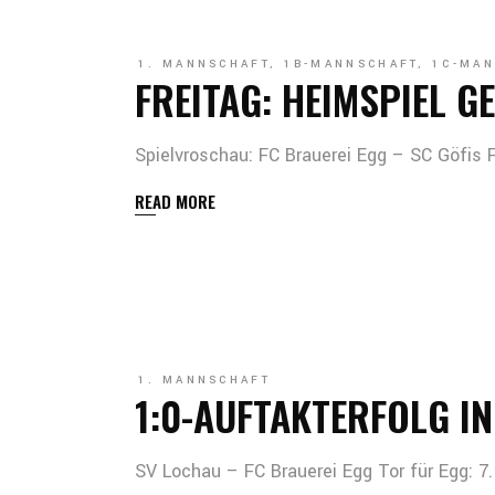
1. MANNSCHAFT
,
1B-MANNSCHAFT
,
1C-MAN
FREITAG: HEIMSPIEL G
Spielvroschau: FC Brauerei Egg – SC Göfis F
READ MORE
1. MANNSCHAFT
1:0-AUFTAKTERFOLG I
SV Lochau – FC Brauerei Egg Tor für Egg: 7. 