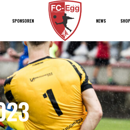
haft
SPONSOREN
NEWS
SHO
chaft
s
t
ft
023