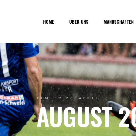
Über uns
1. Mannsc
HOME
ÜBER UNS
MANNSCHAFTEN
Vorstand
1b-Manns
Geschichte
Nachwuch
Junkerau
Über uns
1. Mannschaf
Vorstand
1b-Mannscha
Geschichte
Nachwuchs
Junkerau
HOME
2023
AUGUST
AUGUST 2