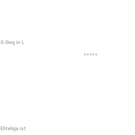
0-Sieg in L
SHARE
liteliga ist