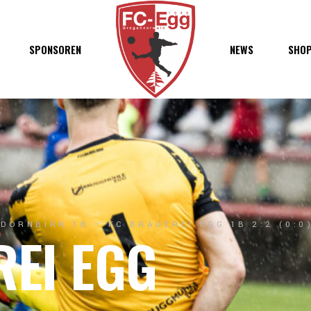
haft
SPONSOREN
NEWS
SHO
chaft
s
t
ft
DORNBIRN 1B – FC BRAUEREI EGG 1B 2:2 (0:0
REI EGG