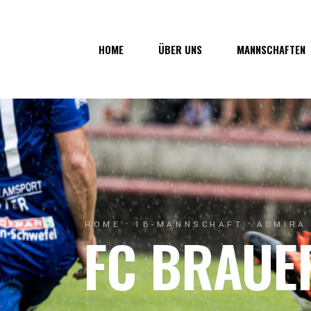
Über uns
1. Mannsc
HOME
ÜBER UNS
MANNSCHAFTEN
Vorstand
1b-Manns
Geschichte
Nachwuch
Junkerau
Über uns
1. Mannschaf
Vorstand
1b-Mannscha
Geschichte
Nachwuchs
Junkerau
HOME
1B-MANNSCHAFT
ADMIRA 
FC BRAUE