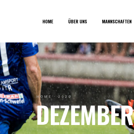
Über uns
1. Mannsc
HOME
ÜBER UNS
MANNSCHAFTEN
Vorstand
1b-Manns
Geschichte
Nachwuch
Junkerau
Über uns
1. Mannschaf
Vorstand
1b-Mannscha
Geschichte
Nachwuchs
Junkerau
HOME
2020
DEZEMBER