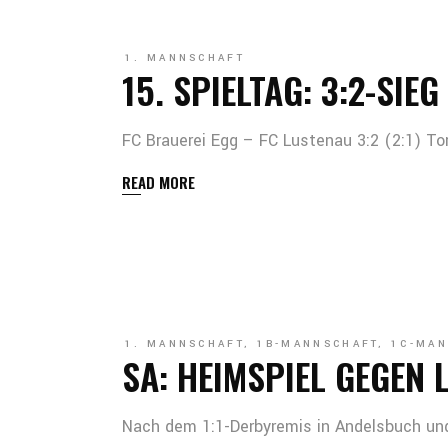
1. MANNSCHAFT
15. SPIELTAG: 3:2-SIE
FC Brauerei Egg – FC Lustenau 3:2 (2:1) Tor
READ MORE
1. MANNSCHAFT
,
1B-MANNSCHAFT
,
1C-MAN
SA: HEIMSPIEL GEGEN 
Nach dem 1:1-Derbyremis in Andelsbuch un