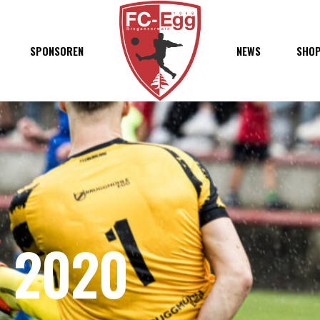
haft
SPONSOREN
NEWS
SHO
chaft
s
t
ft
 2020