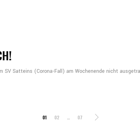
CH!
m SV Satteins (Corona-Fall) am Wochenende nicht ausgetra
IERUNG
01
02
…
07