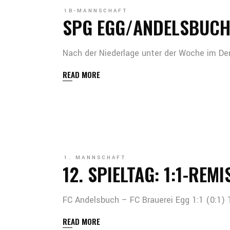
1B-MANNSCHAFT
SPG EGG/ANDELSBUCH 1
Nach der Niederlage unter der Woche im De
READ MORE
1. MANNSCHAFT
12. SPIELTAG: 1:1-REM
FC Andelsbuch – FC Brauerei Egg 1:1 (0:1) 
READ MORE