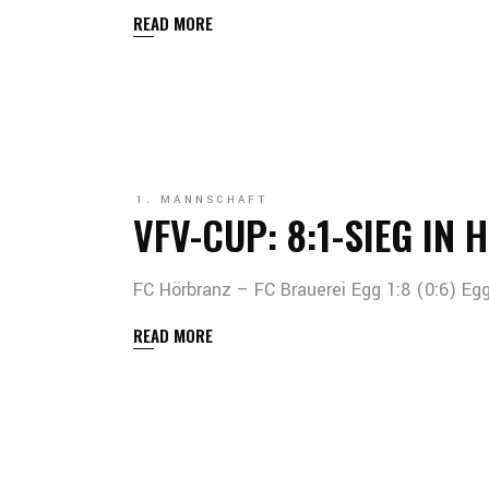
READ MORE
1. MANNSCHAFT
VFV-CUP: 8:1-SIEG IN
FC Hörbranz – FC Brauerei Egg 1:8 (0:6) Egg
READ MORE