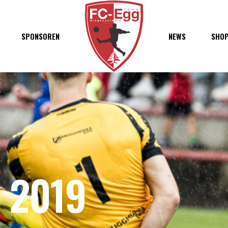
haft
SPONSOREN
NEWS
SHO
chaft
s
t
ft
 2019