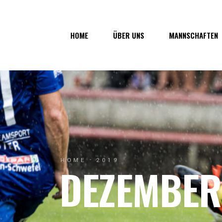
Über uns
1. Mannsc
HOME
ÜBER UNS
MANNSCHAFTEN
Vorstand
1b-Manns
Geschichte
Nachwuch
Junkerau
Über uns
1. Mannschaf
Vorstand
1b-Mannscha
Geschichte
Nachwuchs
Junkerau
HOME
2019
DEZEMBER