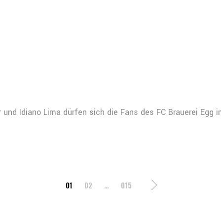
nd Idiano Lima dürfen sich die Fans des FC Brauerei Egg im
IERUNG
01
02
…
015